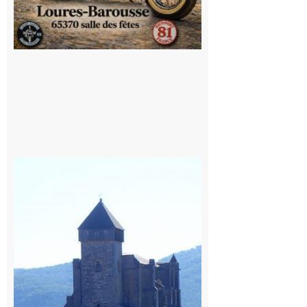
Saint
Bertrand de
Comminges
: 1ère
édition du
village des
patrimoines
du
Comminges
9 août 2026