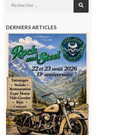
DERNIERS ARTICLES
Loures-
Barousse :
Rock and
Steel : de
belles
mécaniques,
du rock, de
la
convivialité!
9 août 2026