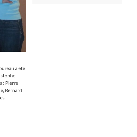
bureau a été
ristophe
 : Pierre
ne, Bernard
res