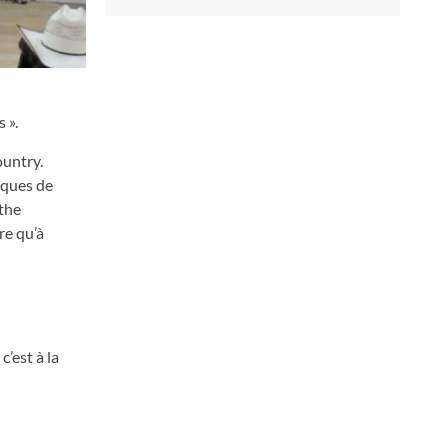
 ».
ountry.
iques de
rthe
re qu’à
’est à la