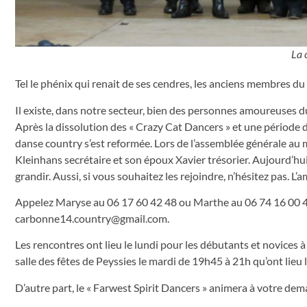
La 
Tel le phénix qui renait de ses cendres, les anciens membres du
Il existe, dans notre secteur, bien des personnes amoureuses du
Après la dissolution des « Crazy Cat Dancers » et une période 
danse country s’est reformée. Lors de l’assemblée générale au 
Kleinhans secrétaire et son époux Xavier trésorier. Aujourd’hui
grandir. Aussi, si vous souhaitez les rejoindre, n’hésitez pas. L
Appelez Maryse au 06 17 60 42 48 ou Marthe au 06 74 16 00 40
carbonne14.country@gmail.com
.
Les rencontres ont lieu le lundi pour les débutants et novices à
salle des fêtes de Peyssies le mardi de 19h45 à 21h qu’ont lieu 
D’autre part, le « Farwest Spirit Dancers » animera à votre dem