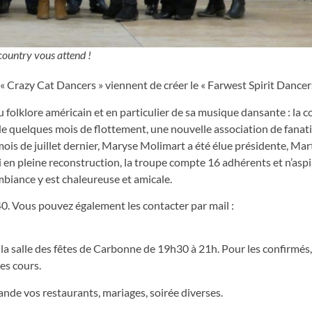
country vous attend !
 « Crazy Cat Dancers » viennent de créer le « Farwest Spirit Dancers
 folklore américain et en particulier de sa musique dansante : la c
de quelques mois de flottement, une nouvelle association de fanat
mois de juillet dernier, Maryse Molimart a été élue présidente, Ma
 en pleine reconstruction, la troupe compte 16 adhérents et n’aspi
’ambiance y est chaleureuse et amicale.
. Vous pouvez également les contacter par mail :
 la salle des fêtes de Carbonne de 19h30 à 21h. Pour les confirmés, c
les cours.
ande vos restaurants, mariages, soirée diverses.