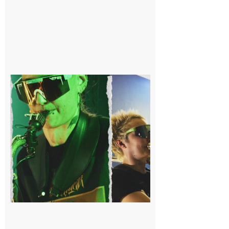
Cassagnabère-
Tournas : La
Pistouflerie à
l’heure
cosmique avec
Space
Meringue
6 août 2026