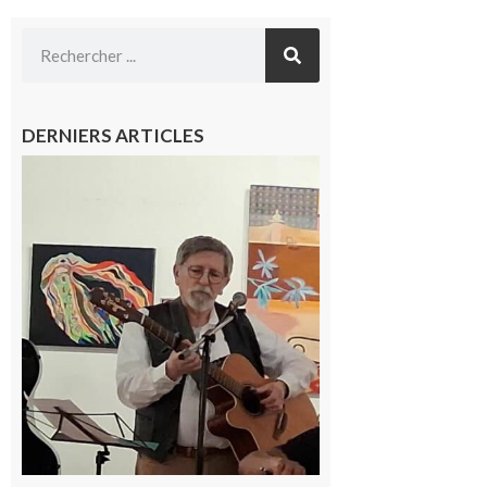
DERNIERS ARTICLES
Saint-Frajou
: La
composition
musicale par
ordinateur à
la portée de
tous
6 août 2026