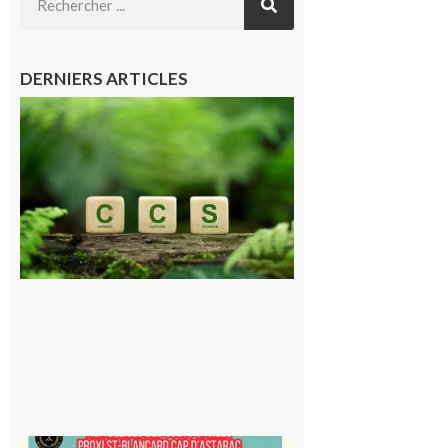
DERNIERS ARTICLES
Comminges
et Piémont
Pyrénéen :
Consultation
publique sur
le projet de
stockage
souterrain
de CO2
5 août 2026
Saint-