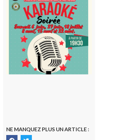
Blancard
Cap
d’Astarac
: Soirée
karaoké
au Proxi,
à vous le
micro !
5 août 2026
NE MANQUEZ PLUS UN ARTICLE :