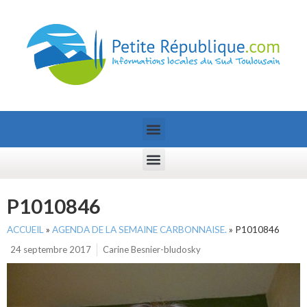
P1010846
ACCUEIL
»
AGENDA DE LA SEMAINE CARBONNAISE.
»
P1010846
24 septembre 2017
Carine Besnier-bludosky