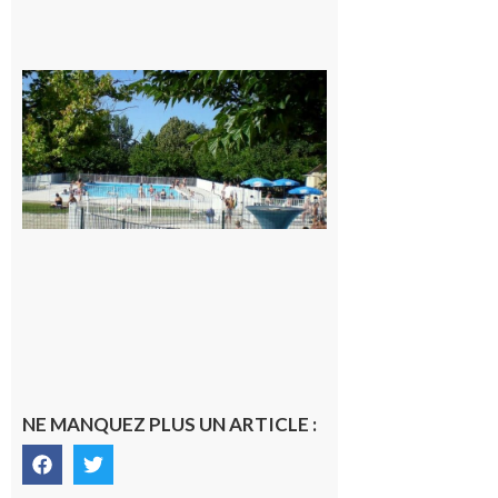
Une soirée
festive en
nocturne à
la piscine
municipale
de Rieux-
Volvestre.
7 août 2026
NE MANQUEZ PLUS UN ARTICLE :