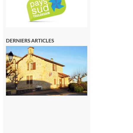
DERNIERS ARTICLES
Franquevielle
: La fête au
village !
7 août 2026