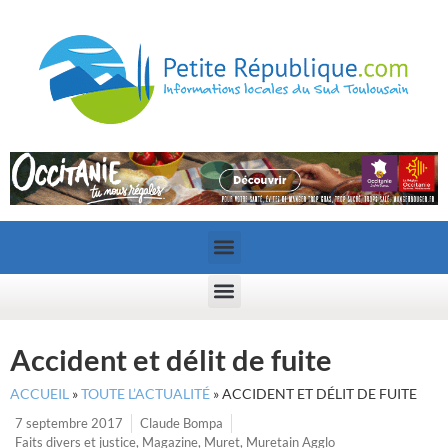
Accident et délit de fuite
ACCUEIL
»
TOUTE L’ACTUALITÉ
»
ACCIDENT ET DÉLIT DE FUITE
7 septembre 2017
Claude Bompa
Faits divers et justice
,
Magazine
,
Muret
,
Muretain Agglo