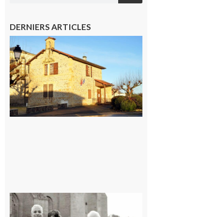
DERNIERS ARTICLES
Franquevielle
: La fête au
village !
7 août 2026
Rieux-
Volvestre
« Canaletto »