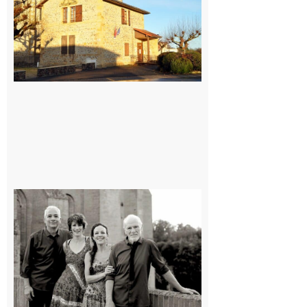
7 août 2026
Rieux-
Volvestre
« Canaletto »
en concert !
7 août 2026