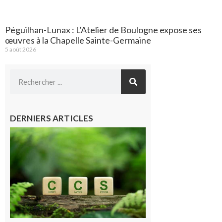
Péguilhan-Lunax : L’Atelier de Boulogne expose ses
œuvres à la Chapelle Sainte-Germaine
5 août 2026
DERNIERS ARTICLES
Comminges
et Piémont
Pyrénéen :
Consultation
publique sur
le projet de
stockage
souterrain
de CO2
5 août 2026