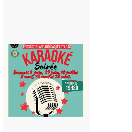
Saint-
Blancard
Cap
d’Astarac
: Soirée
karaoké
au Proxi,
à vous le
micro !
5 août 2026