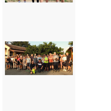
Saint-
Araille :
la
dernière
rando à
la
fraîche
de la
saison
était à
Cazac
8 août
2026