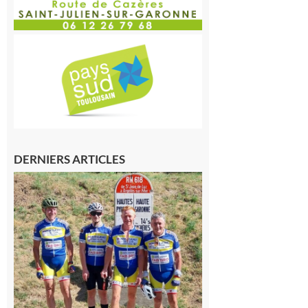
DERNIERS ARTICLES
Montréjeau
: Les sorties
du
Montréjeau
cyclo club
8 août 2026