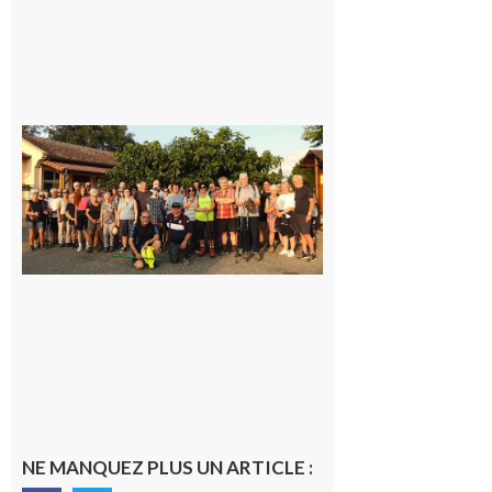
Saint-
Araille :
la
dernière
rando à
la
fraîche
de la
saison
était à
Cazac
8 août
2026
NE MANQUEZ PLUS UN ARTICLE :