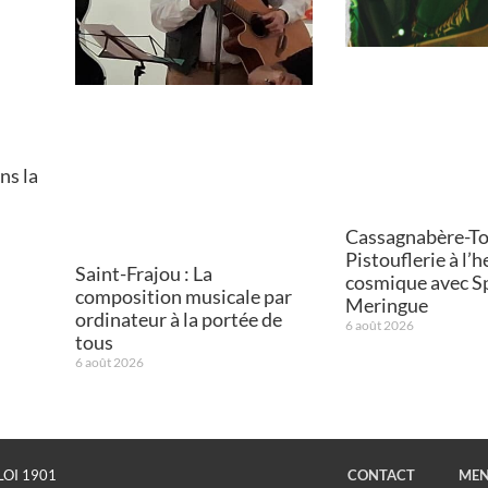
ns la
Cassagnabère-Tou
Pistouflerie à l’
Saint-Frajou : La
cosmique avec S
composition musicale par
Meringue
ordinateur à la portée de
6 août 2026
tous
6 août 2026
LOI 1901
CONTACT
MEN