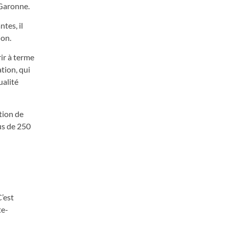
-Garonne.
tes, il
ion.
ir à terme
tion, qui
ualité
tion de
us de 250
C’est
te-