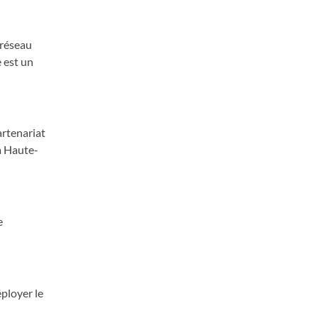
 réseau
 est un
artenariat
la Haute-
e
éployer le