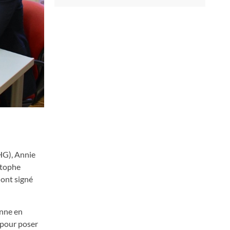
HG), Annie
stophe
 ont signé
onne en
, pour poser