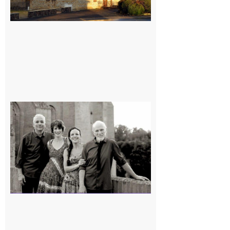
Rieux-
Volvestre
« Canaletto »
en concert !
7 août 2026