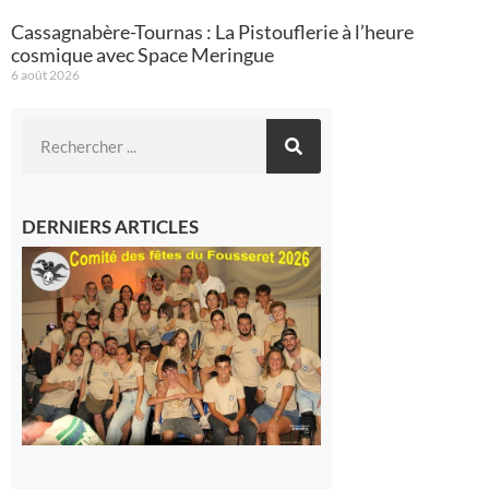
Cassagnabère-Tournas : La Pistouflerie à l’heure
cosmique avec Space Meringue
6 août 2026
DERNIERS ARTICLES
Le
Fousseret :
la Fête de
la Saint-
Pierre est
terminée,
les Vikings
sont
rentrés
chez eux
6 août 2026