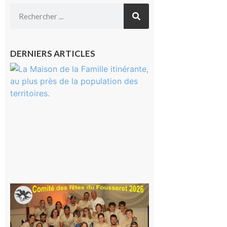
DERNIERS ARTICLES
Castelnau-
Magnoac :
La rentrée
scolaire ?
Même pas
peur, avec
la Maison
de la
Famille
itinérante
7 août 2026
Le
Fousseret :
la Fête de
la Saint-
Pierre est