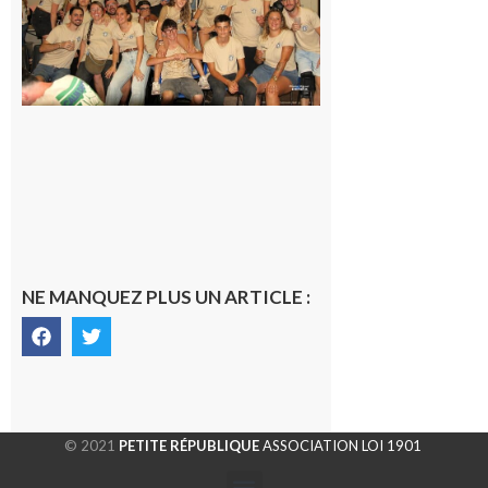
terminée,
les Vikings
sont
rentrés
chez eux
6 août 2026
NE MANQUEZ PLUS UN ARTICLE :
© 2021
PETITE RÉPUBLIQUE
ASSOCIATION LOI 1901