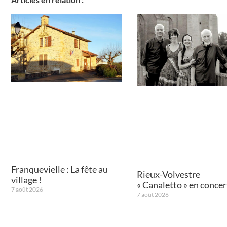
Franquevielle : La fête au
Rieux-Volvestre
village !
« Canaletto » en concert
7 août 2026
7 août 2026