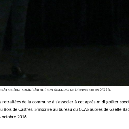
e du secteur social durant son discours de bienvenue en 2015.
 retraitées de la commune à s’associer à cet après-midi goûter spect
 du Bois de Castres. S’inscrire au bureau du CCAS auprès de Gaëlle Ba
6 octobre 2016