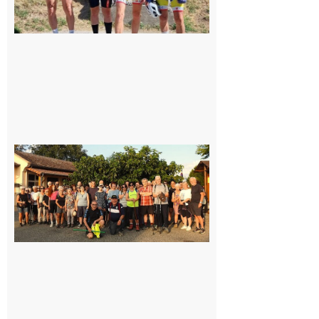
Saint-
Araille :
la
dernière
rando à
la
fraîche
de la
saison
était à
Cazac
8 août
2026