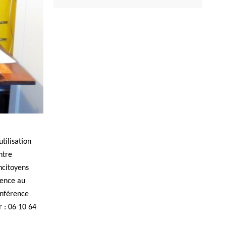
tilisation
ntre
ncitoyens
rence au
onférence
r : 06 10 64