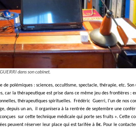
 GUERRI dans son cabinet.
ce de polémiques : sciences, occultisme, spectacle, thérapie, etc. Son u
s, car la thérapeutique est prise dans ce même jeu des frontières : e
ionnelles, thérapeutiques spirituelles. Frédéric Guerri, l’un de nos co
ge, depuis un an, il organisera à la rentrée de septembre une confé
éconçues sur cette technique médicale qui porte ses fruits ». Cette c
s peuvent réserver leur place qui est tarifée à 8€. Pour le contacte