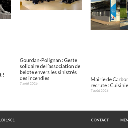
Gourdan-Polignan : Geste
solidaire de l’association de
belote envers les sinistrés
 !
des incendies
Mairie de Carbo
7 août 2026
recrute : Cuisini
7 août 2026
LOI 1901
CONTACT
MEN