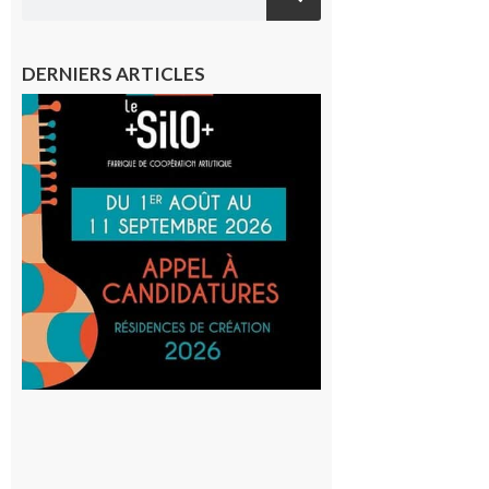
DERNIERS ARTICLES
Aurignac
: La
Cafetière
participe
au projet
Musiques
actuelles
et Tiers-
lieux,
avec le
SilO
8 août 2026