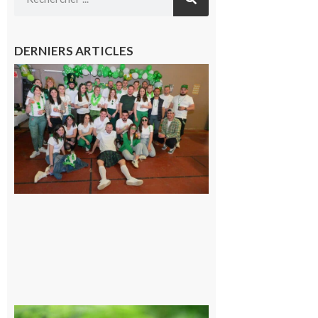
DERNIERS ARTICLES
Boulogne-
sur-Gesse :
Quatre jours
de fête avec
le Comité, un
programme
exceptionnel
6 août 2026
Comminges