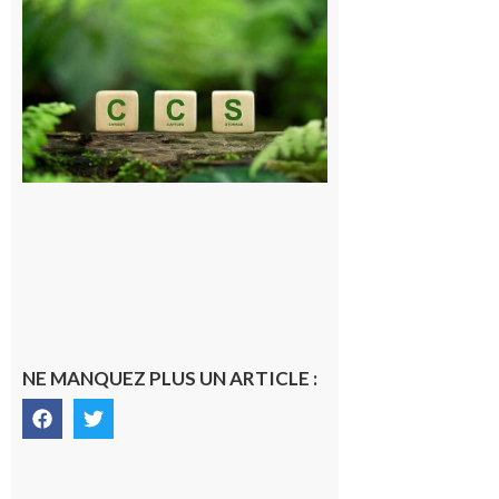
et Piémont
Pyrénéen :
Consultation
publique sur
le projet de
stockage
souterrain
de CO2
5 août 2026
NE MANQUEZ PLUS UN ARTICLE :