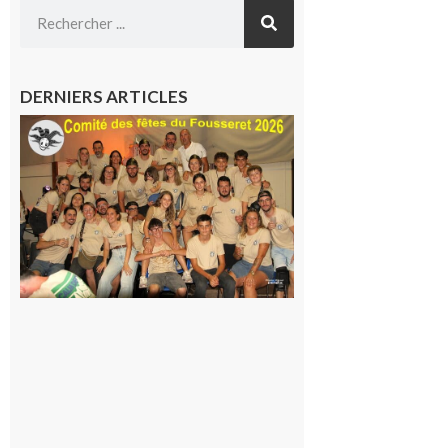
DERNIERS ARTICLES
Le
Fousseret :
la Fête de
la Saint-
Pierre est
terminée,
les Vikings
sont
rentrés
chez eux
6 août 2026