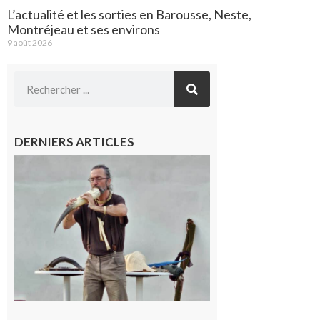
L’actualité et les sorties en Barousse, Neste,
Montréjeau et ses environs
9 août 2026
DERNIERS ARTICLES
Aurignac :
Flûtes
ancestrales
et
observation
céleste au
Musée de
l’Aurignacien
pour un
voyage hors
du temps
10 août 2026