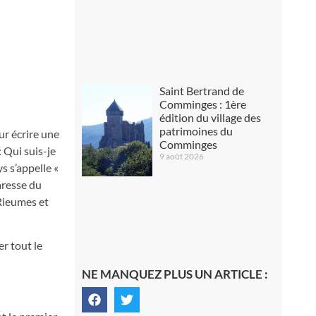
Saint Bertrand de
Comminges : 1ère
édition du village des
patrimoines du
ur écrire une
Comminges
 Qui suis-je
9 août 2026
s s’appelle «
aresse du
Rieumes et
er tout le
NE MANQUEZ PLUS UN ARTICLE :