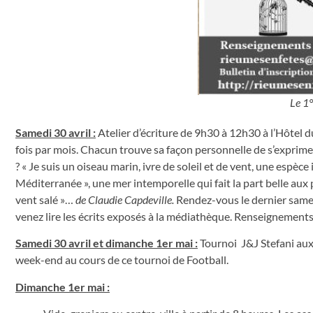
Le 1°
Samedi 30 avril
:
Atelier d’écriture de 9h30 à 12h30 à l’Hôtel 
fois par mois. Chacun trouve sa façon personnelle de s’exprimer.
? « Je suis un oiseau marin, ivre de soleil et de vent, une espè
Médi­terranée », une mer intemporelle qui fait la part belle aux
vent salé »…
de Claudie Capdeville.
Rendez-vous le dernier samed
venez lire les écrits exposés à la médiathèque. Renseignement
Samedi 30 avril et dimanche 1
er
mai
:
Tournoi J&J Stefani aux 
week-end au cours de ce tournoi de Football.
Dimanche 1
er
mai :