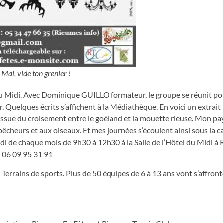
 Mai, vide ton grenier !
du Midi. Avec Dominique GUILLO formateur, le groupe se réunit po
 Quelques écrits s’affichent à la Médiathèque. En voici un extrait :
ce issue du croisement entre le goéland et la mouette rieuse. Mon pay
 pêcheurs et aux oiseaux. Et mes journées s’écoulent ainsi sous la c
i de chaque mois de 9h30 à 12h30 à la Salle de l’Hôtel du Midi à 
s 06 09 95 31 91
Terrains de sports. Plus de 50 équipes de 6 à 13 ans vont s’affront