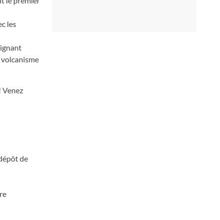
t le premier
c les
eignant
e volcanisme
! Venez
 dépôt de
re