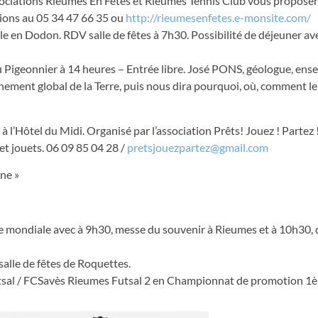
associations Rieumes En Fêtes et Rieumes Tennis Club vous pro­posen
ptions au 05 34 47 66 35 ou
http://rieumesenfetes.e-monsite.com/
le en Dodon. RDV salle de fêtes à 7h30. Possibilité de déjeuner ave
du Pigeonnier à 14 heures – Entrée libre. José PONS, géologue, ens
nement global de la Terre, puis nous dira pourquoi, où, comment l
 l’Hôtel du Midi. Organisé par l’association Prêts! Jouez ! Partez 
et jouets. 06 09 85 04 28 /
pretsjouezpartez@gmail.com
ne »
e mondiale avec à 9h30, messe du souvenir à Rieumes et à 10h30,
alle de fêtes de Roquettes.
tsal / FCSavès Rieumes Futsal 2 en Championnat de promotion 1è