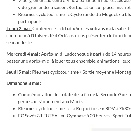
Vide-greniers au centre-ville à partir de 8 heures. Les 
vide-grenier de la saison. Restauration sur place. Inscri
Rieumes cyclotourisme : « Cyclo rando du Muguet » à L’Is
participants.
Lundi 2 mai
:
Conférence – débat « Sur les volcans » à la Salle 
chercheur à l’Université d’Orléans nous présentera le fonction
se manifeste.
Mercredi 4 mai
:
Après-midi Ludothèque à partir de 14 heures à
passer une après-midi à jouer tous ensemble, animations, jeux 
Jeudi 5 mai
:
Rieumes cyclotourisme « Sortie moyenne Montag
Dimanche 8 mai :
Commémoration de la date de la fin de la Seconde Guerr
gerbes au Monument aux Morts
Rieumes cyclotourisme : « La Roquettoise », RDV à 7h30 s
FC Savès 31 FUTSAL au Gymnase à 20 heures : Sport Fu