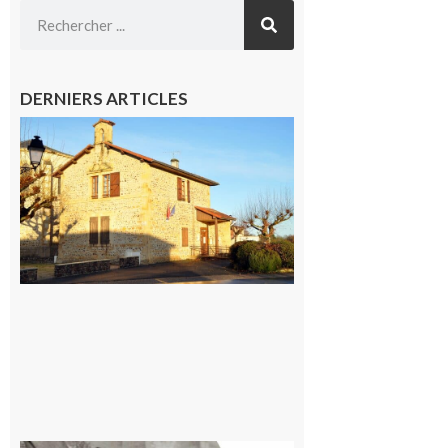
DERNIERS ARTICLES
Franquevielle
: La fête au
village !
7 août 2026