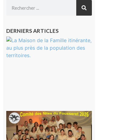
DERNIERS ARTICLES
Castelnau-
Magnoac :
La rentrée
scolaire ?
Même pas
peur, avec
la Maison
de la
Famille
itinérante
7 août 2026
Le
Fousseret :
la Fête de
la Saint-
Pierre est