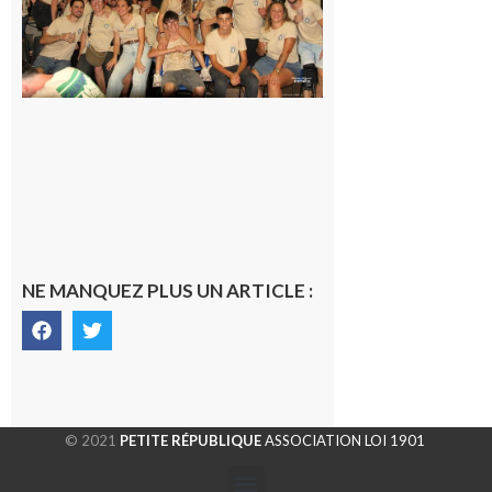
terminée,
les Vikings
sont
rentrés
chez eux
6 août 2026
NE MANQUEZ PLUS UN ARTICLE :
© 2021
PETITE RÉPUBLIQUE
ASSOCIATION LOI 1901