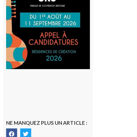
Cafetière
participe
au projet
Musiques
actuelles
et Tiers-
lieux,
avec le
SilO
8 août 2026
NE MANQUEZ PLUS UN ARTICLE :