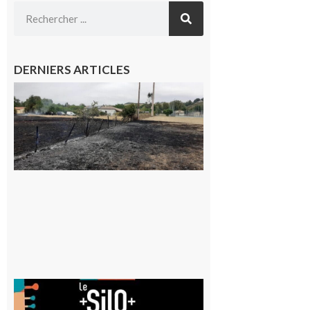
DERNIERS ARTICLES
Montesquieu-
Volvestre : la
commune
appelle à la
vigilance face
au risque
d’incendie
8 août 2026
Aurignac
: La