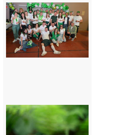
Boulogne-
sur-Gesse :
Quatre jours
de fête avec
le Comité,
un
programme
exceptionnel
6 août 2026
Comminges
et Piémont
Pyrénéen :
Consultation
publique sur