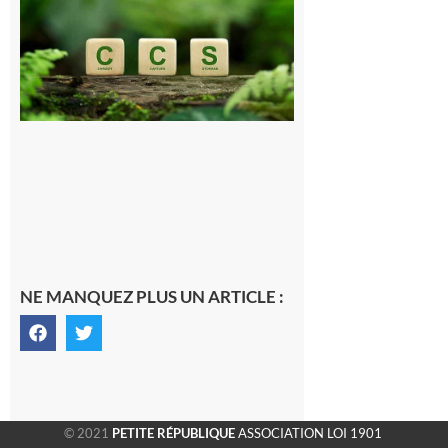
Consultation
publique sur
le projet de
stockage
souterrain
de CO2
5 août 2026
NE MANQUEZ PLUS UN ARTICLE :
© 2021
PETITE RÉPUBLIQUE
ASSOCIATION LOI 1901