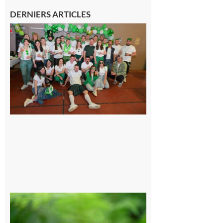
DERNIERS ARTICLES
Boulogne-
sur-Gesse :
Quatre jours
de fête avec
le Comité,
un
programme
exceptionnel
6 août 2026
Comminges
et Piémont
Pyrénéen :