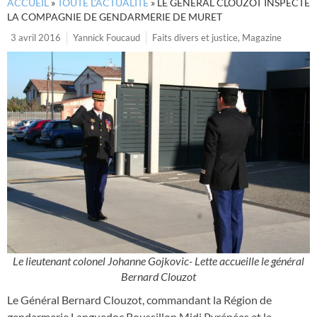
ACCUEIL
»
TOUTE L’ACTUALITÉ
»
LE GÉNÉRAL CLOUZOT INSPECTE
LA COMPAGNIE DE GENDARMERIE DE MURET
3 avril 2016
Yannick Foucaud
Faits divers et justice
,
Magazine
Le lieutenant colonel Johanne Gojkovic- Lette accueille le général
Bernard Clouzot
Le Général Bernard Clouzot, commandant la Région de
gendarmerie Languedoc Roussillon Midi Pyrénées et le