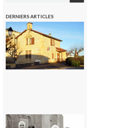
DERNIERS ARTICLES
Franquevielle
: La fête au
village !
7 août 2026
Rieux-
Volvestre
« Canaletto »