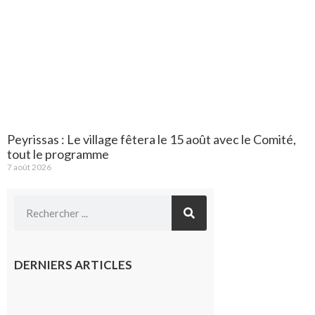
Peyrissas : Le village fêtera le 15 août avec le Comité,
tout le programme
7 août 2026
DERNIERS ARTICLES
Saint-
Gaudens :
Les