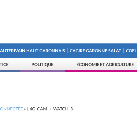
 AUTERIVAIN HAUT-GARONNAIS
CAGIRE GARONNE SALAT
COEU
STICE
POLITIQUE
ÉCONOMIE ET AGRICULTURE
 CONNECTÉE
»
L 4G_CAM_+_WATCH_3