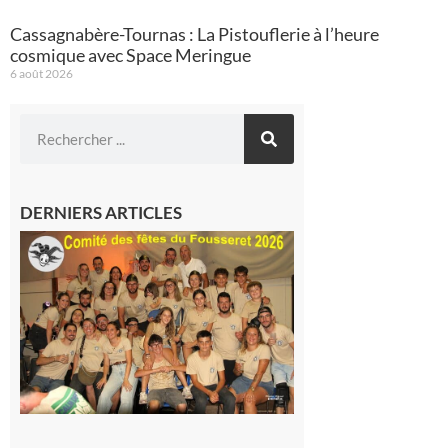
Cassagnabère-Tournas : La Pistouflerie à l’heure
cosmique avec Space Meringue
6 août 2026
DERNIERS ARTICLES
Le
Fousseret :
la Fête de
la Saint-
Pierre est
terminée,
les Vikings
sont
rentrés
chez eux
6 août 2026