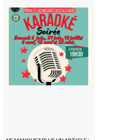
Saint-
Blancard
Cap
d’Astarac
: Soirée
karaoké
au Proxi,
à vous le
micro !
5 août 2026