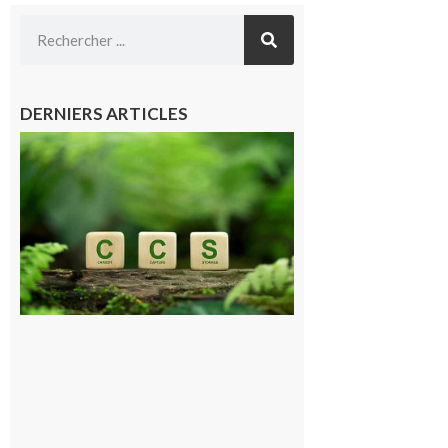
DERNIERS ARTICLES
Comminges
et Piémont
Pyrénéen :
Consultation
publique sur
le projet de
stockage
souterrain
de CO2
5 août 2026