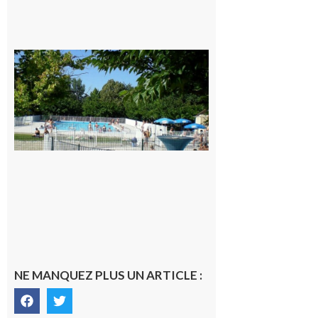
Une soirée
festive en
nocturne à
la piscine
municipale
de Rieux-
Volvestre.
7 août 2026
NE MANQUEZ PLUS UN ARTICLE :