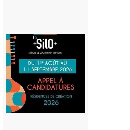
Aurignac
: La
Cafetière
participe
au projet
Musiques
actuelles
et Tiers-
lieux,
avec le
SilO
8 août 2026