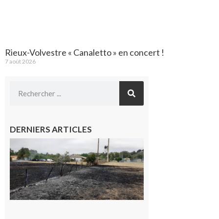
Rieux-Volvestre « Canaletto » en concert !
7 août 2026
DERNIERS ARTICLES
Montesquieu-
Volvestre : la
commune
appelle à la
vigilance face
au risque
d’incendie
8 août 2026