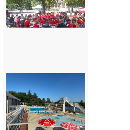
Gascona
de
Luchon
c’est la
fête de
tous !
Dès le
vendredi
14 août
au soir.
8 août
2026
Boulogne-
sur-Gesse :
Une
convention
entre la
Mairie et le
Collège
pour la
piscine
8 août 2026