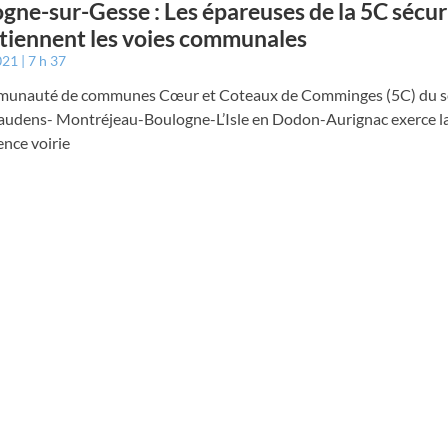
gne-sur-Gesse : Les épareuses de la 5C sécur
tiennent les voies communales
021
7 h 37
unauté de communes Cœur et Coteaux de Comminges (5C) du s
audens- Montréjeau-Boulogne-L’Isle en Dodon-Aurignac exerce l
nce voirie