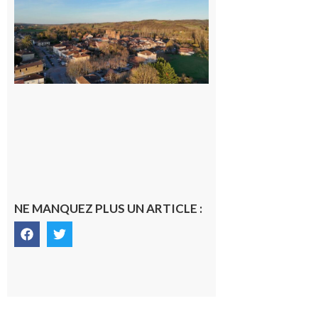
nouveau
médecin
généraliste
dans la cité
gersoise
6 août 2026
NE MANQUEZ PLUS UN ARTICLE :