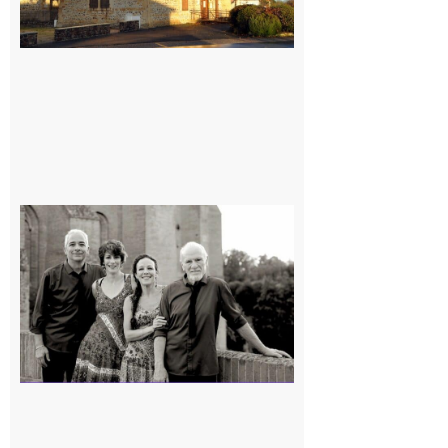
Rieux-
Volvestre
« Canaletto »
en concert !
7 août 2026