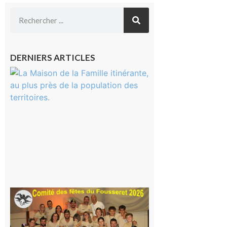
DERNIERS ARTICLES
Castelnau-
Magnoac :
La rentrée
scolaire ?
Même pas
peur, avec
la Maison
de la
Famille
itinérante
7 août 2026
Le
Fousseret :
la Fête de
la Saint-