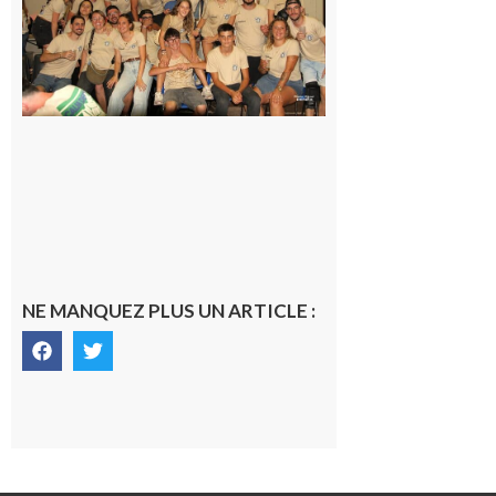
Pierre est
terminée,
les Vikings
sont
rentrés
chez eux
6 août 2026
NE MANQUEZ PLUS UN ARTICLE :