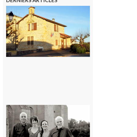
DERNIERS ARTICLES
Franquevielle
: La fête au
village !
7 août 2026
Rieux-
Volvestre
« Canaletto »
en concert !
7 août 2026