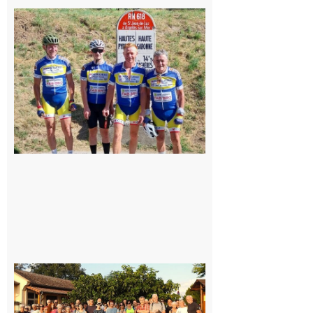
Montréjeau
: Les sorties
du
Montréjeau
cyclo club
8 août 2026
Saint-
Araille :
la
dernière