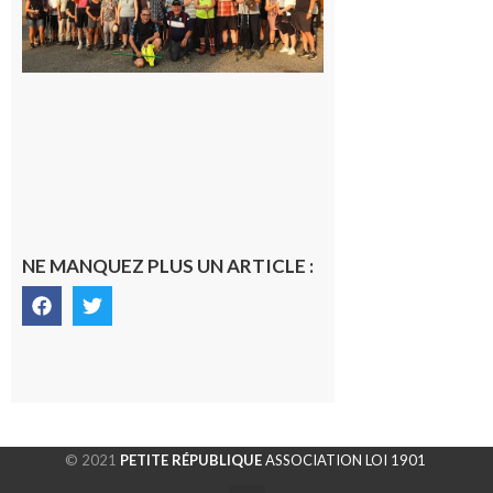
rando à
la
fraîche
de la
saison
était à
Cazac
8 août
2026
NE MANQUEZ PLUS UN ARTICLE :
© 2021
PETITE RÉPUBLIQUE
ASSOCIATION LOI 1901