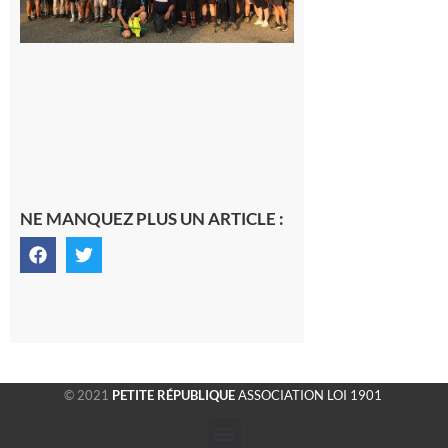
la
fraîche
de la
saison
était à
Cazac
8 août
2026
NE MANQUEZ PLUS UN ARTICLE :
© 2021
PETITE RÉPUBLIQUE
ASSOCIATION LOI 1901