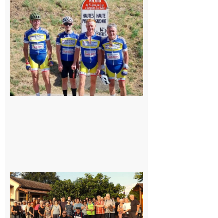
: Les sorties
du
Montréjeau
cyclo club
8 août 2026
Saint-
Araille :
la
dernière
rando à