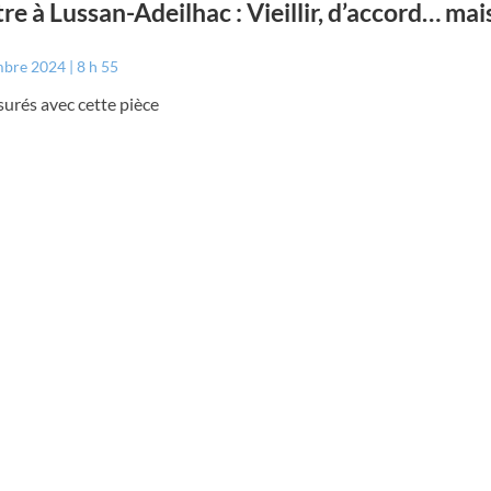
re à Lussan-Adeilhac : Vieillir, d’accord… mais
mbre 2024
8 h 55
surés avec cette pièce