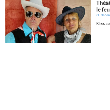
Théât
le feu
30 déce
Rires as