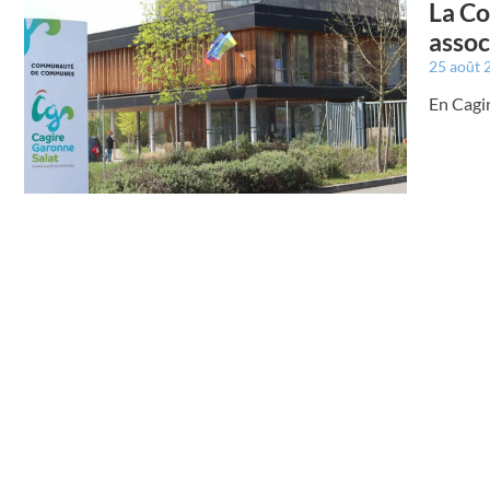
La C
assoc
25 août
En Cagir