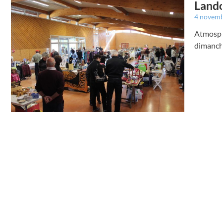
Lando
4 novem
Atmosph
dimanch