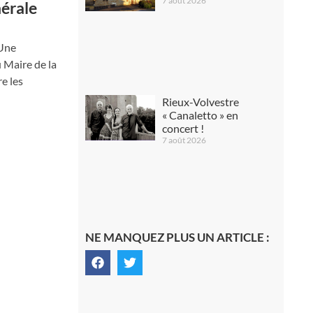
7 août 2026
nérale
 Une
 Maire de la
re les
Rieux-Volvestre
« Canaletto » en
concert !
7 août 2026
NE MANQUEZ PLUS UN ARTICLE :