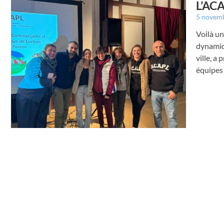
L’ACA
5 novem
Voilà un
dynamiq
ville, a
équipes 