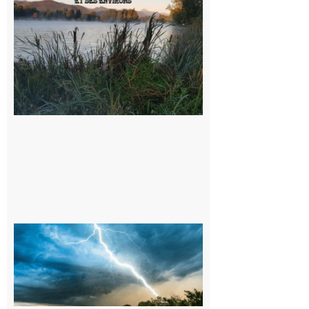
sorties en
Barousse,
Neste,
Montréjeau
et ses
environs
9 août 2026
09/08/26 :
Vigilance
météorologique
orange pour
orages sur le
département de
la Haute-